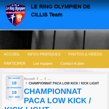
Panneau de gestion des cookies
LE RING OLYMPIEN DE
CILLIS Team
ACCUEIL
INFOS PRATIQUES
PHOTOS & VIDÉOS
PARTICIPER
Les équipes
Contact et plan
Du
samedi
Accueil
18
CHAMPIONNAT PACA LOW KICK / KICK LIGHT
au
dimanche
CHAMPIONNAT
19
OCT.
2025
PACA LOW KICK /